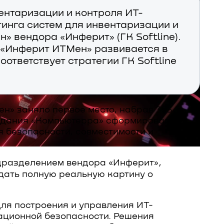
ентаризации и контроля ИТ-
тинга систем для инвентаризации и
 вендора «Инферит» (ГК Softline).
 «Инферит ИТМен» развивается в
ответствует стратегии ГК Softline
ен» заняло первое место, набрав 305
издания «Компьютерра» сформировал топ
я безопасности, совместимости и
дразделением вендора «Инферит»,
дать полную реальную картину о
ля построения и управления ИТ-
ационной безопасности. Решения