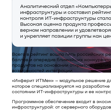
Аналитический отдел «Компьютерры
инфраструктуры и составил рейтинг
контроля ИТ-инфраструктуры стало
Высокая оценка продукта професс
верном направлении и удовлетворяе
и укрепляет позиции группы как це
Всего в рейтинг вошло пять российских р
баллов и опередив ближайших конкуренто
продуктов на основании открытого анализ
возможностей интеграции.
«Инферит ИТМен» – модульное решение д
которое специализируется на разработке
состоянии ИТ-инфраструктуры и ее контро
Программное обеспечение входит в экоси
инфраструктурой: от серверного оборудо