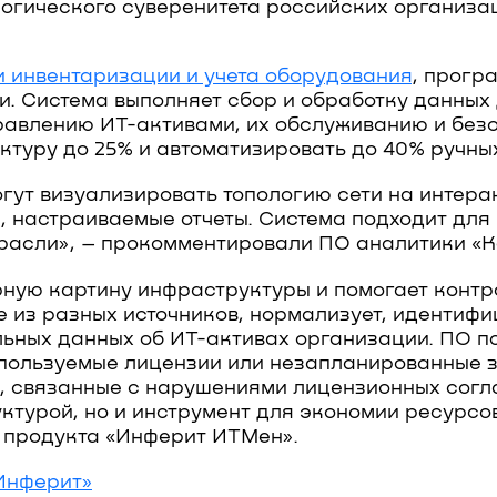
огического суверенитета российских организац
 инвентаризации и учета оборудования
, прогр
и. Система выполняет сбор и обработку данных 
равлению ИТ-активами, их обслуживанию и безо
ктуру до 25% и автоматизировать до 40% ручны
ут визуализировать топологию сети на интерак
, настраиваемые отчеты. Система подходит для
расли», – прокомментировали ПО аналитики «
ную картину инфраструктуры и помогает контро
 из разных источников, нормализует, идентифиц
льных данных об ИТ-активах организации. ПО п
пользуемые лицензии или незапланированные 
 связанные с нарушениями лицензионных согла
ктурой, но и инструмент для экономии ресурсо
р продукта «Инферит ИТМен».
Инферит»