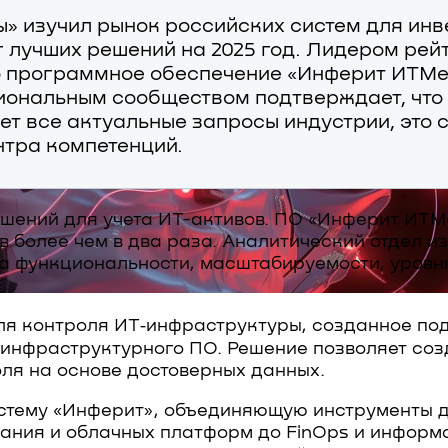
» изучил рынок российских систем для инв
 лучших решений на 2025 год. Лидером рей
 программное обеспечение «Инферит ИТМен»
иональным сообществом подтверждает, что
т все актуальные запросы индустрии, это со
нтра компетенций.
ешений для учета ИТ-активов. ПО «Инферит ИТМ
в более чем в два раза. Аналитический отдел 
а функциональности, масштабируемости, уровн
ля контроля ИТ‑инфраструктуры, созданное по
 инфраструктурного ПО. Решение позволяет соз
ля на основе достоверных данных.
стему «Инферит», объединяющую инструменты д
вания и облачных платформ до FinOps и информ