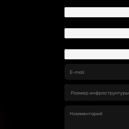
utm_term
utm_content
first_visit_source