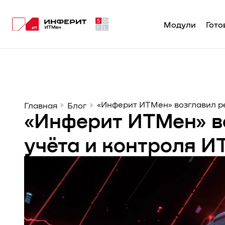
Модули
Гото
Главная
Блог
«Инферит ИТМен» возглавил р
«Инферит ИТМен» в
учёта и контроля 
10.06.2025
2
минут на чтение
Новости