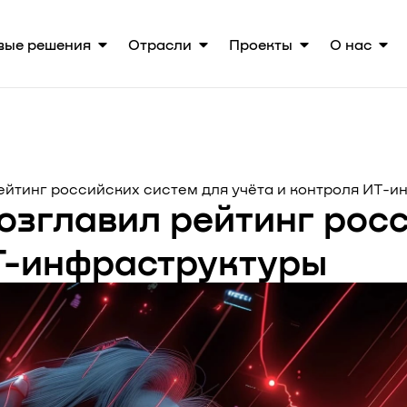
вые решения
Отрасли
Проекты
О нас
ейтинг российских систем для учёта и контроля ИТ-и
озглавил рейтинг росс
ИТ-инфраструктуры