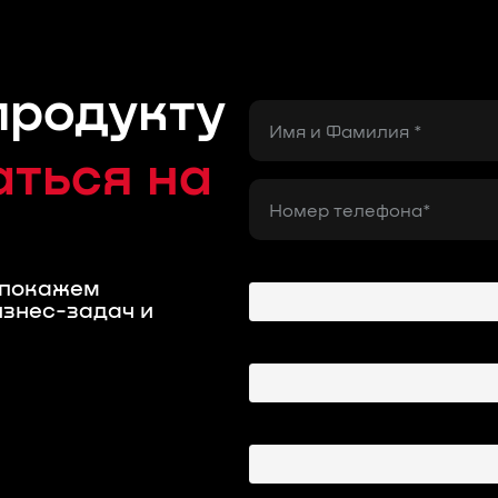
продукту
ться на
utm_source
и покажем
изнес-задач и
utm_medium
utm_campaign