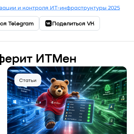
изации и контроля ИТ-инфраструктуры 2025
ся Telegram
Поделиться VK
ферит ИТМен
Статьи